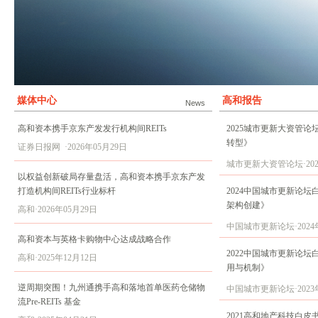
媒体中心
高和报告
News
高和资本携手京东产发发行机构间REITs
2025城市更新大资管
转型》
证券日报网 ·2026年05月29日
城市更新大资管论坛·202
以权益创新破局存量盘活，高和资本携手京东产发
打造机构间REITs行业标杆
2024中国城市更新论
架构创建》
高和·2026年05月29日
中国城市更新论坛·2024年
高和资本与英格卡购物中心达成战略合作
2022中国城市更新论
高和·2025年12月12日
用与机制》
逆周期突围！九州通携手高和落地首单医药仓储物
中国城市更新论坛·2023年
流Pre-REITs 基金
2021高和地产科技白皮