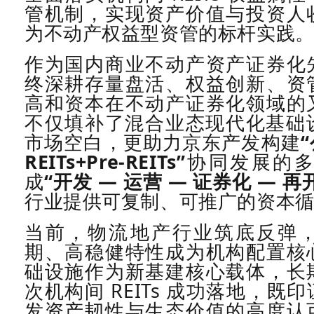
管机制，实现资产价值与投资人
为不动产权益型资管的标杆实践
作为国内商业不动产资产证券化
终深耕存量盘活、权益创新、资
高和资本在不动产证券化领域的
不仅填补了混合业态现代化基础
市场空白，更助力京东产发构建
REITs+Pre‑REITs
”
协同发展的
成
“开发
—
运营
—
证券化
—
再
行业提供可复制、可推广的资本
当前，物流地产行业筑底反弹
期、高稳健特性成为机构配置核
础设施作为新基建核心载体，长
次机构间
REITs
成功落地，既印
发资产韧性与生态价值的高度认