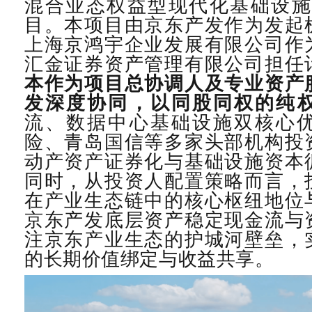
混合业态权益型现代化基础设
目。本项目由京东产发作为发起
上海京鸿宇企业发展有限公司作
汇金证券资产管理有限公司担任
本作为项目总协调人及专业资产
发深度协同，以
同股同权
的纯
流、数据中心基础设施双核心
险、青岛国信等多家头部机构投
动产资产证券化与基础设施资本
同时，从投资人配置策略而言，
在产业生态链中的核心枢纽地位
京东产发底层资产稳定现金流与
注京东产业生态的护城河壁垒，
的长期价值绑定与收益共享。