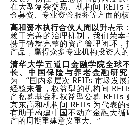
在大型复杂交易、机构间
REITs
金募资、专业资管服务等方面的
高和资本执行合伙人周以升
表示
赖于完善的治理机制，我们荣幸
携手铸就完整的资产管理闭环，
产品，赢得众多专业机构投资人的
清华大学五道口金融学院全球
长、中国保险与养老金融研究
为：“国内多层次
REITs
市场发展
经验来看，权益型的机构间
REI
产私募基金和权益型公募
REITs
京东高和机构间
REITs
为代表的
有助于构建中国不动产金融大循
产的周期重建意义重大。”