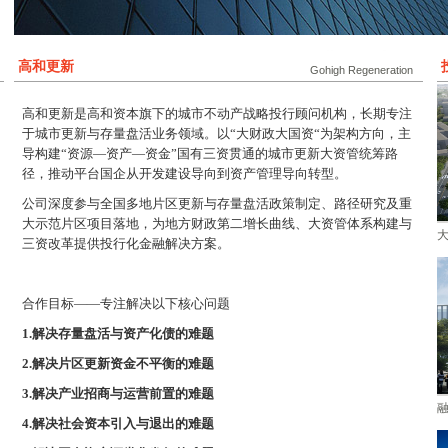
高和更新
Gohigh Regeneration
高和更新是高和资本旗下的城市不动产战略投行顾问机构，长期专注
于城市更新与存量盘活业务领域。以“大财政大国资“为架构方向，主
导构建“资源—资产—资金”国有三资贯通的城市更新大资管统筹路
径，推动平台国企从开发建设导向到资产管理导向转型。
公司深度参与全国多地片区更新与存量盘活政策制定、路径研究及重
大示范片区项目落地，为地方财政第二增长曲线、大资管体系构建与
三资改革提供投行化金融解决方案。
合作目标——专注解决以下核心问题
1.解决存量盘活与资产化债的难题
2.解决片区更新资金不平衡的难题
3.解决产业招商与运营前置的难题
4.解决社会资本引入与退出的难题