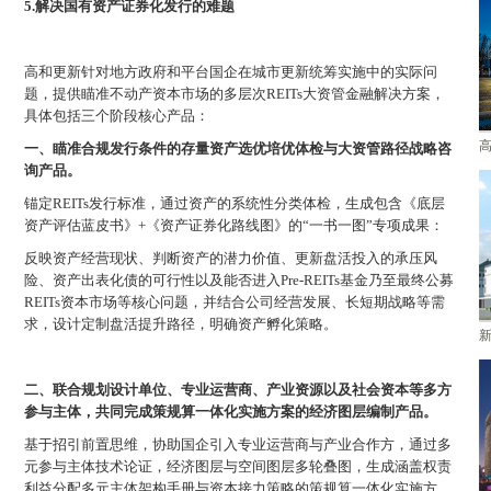
5.解决国有资产证券化发行的难题
高和更新针对地方政府和平台国企在城市更新统筹实施中的实际问
题，提供瞄准不动产资本市场的多层次REITs大资管金融解决方案，
具体包括三个阶段核心产品：
高
一、瞄准合规发行条件的存量资产选优培优体检与大资管路径战略咨
询产品。
锚定REITs发行标准，通过资产的系统性分类体检，生成包含《底层
资产评估蓝皮书》+《资产证券化路线图》的“一书一图”专项成果：
反映资产经营现状、判断资产的潜力价值、更新盘活投入的承压风
险、资产出表化债的可行性以及能否进入Pre-REITs基金乃至最终公募
REITs资本市场等核心问题，并结合公司经营发展、长短期战略等需
求，设计定制盘活提升路径，明确资产孵化策略。
二、联合规划设计单位、专业运营商、产业资源以及社会资本等多方
参与主体，共同完成策规算一体化实施方案的经济图层编制产品。
基于招引前置思维，协助国企引入专业运营商与产业合作方，通过多
元参与主体技术论证，经济图层与空间图层多轮叠图，生成涵盖权责
利益分配多元主体架构手册与资本接力策略的策规算一体化实施方