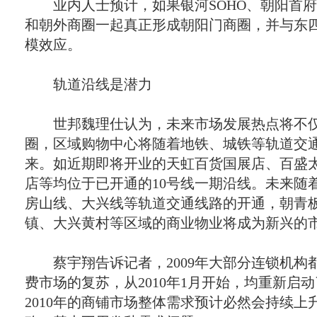
业内人士预计，如果银河
SOHO
、朝阳首府
和朝外商圈一起真正形成朝阳门商圈，并与东
模效应。
轨道沿线是潜力
世邦魏理仕认为，未来市场发展热点将不仅
圈，区域购物中心将随着地铁、城铁等轨道交
来。如近期即将开业的天虹百货国展店、百盛
店等均位于已开通的
10
号线一期沿线。未来随
房山线、大兴线等轨道交通线路的开通，朝青
镇、大兴黄村等区域的商业物业将成为新兴的
蔡宇翔告诉记者，
2009
年大部分连锁机构
费市场的复苏，从
2010
年
1
月开始，均重新启动
2010
年的商铺市场整体需求预计必然会持续上