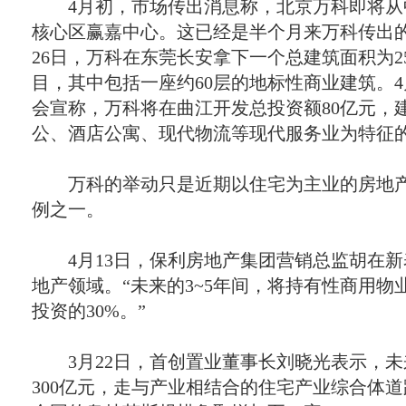
4
月初，市场传出消息称，北京万科即将从
核心区赢嘉中心。这已经是半个月来万科传出
26
日
，万科在东莞长安拿下一个总建筑面积为
2
目，其中包括一座约
60
层的地标性商业建筑。
4
会宣称，万科将在曲江开发总投资额
80
亿元，
公、酒店公寓、现代物流等现代服务业为特征
万科的举动只是近期以住宅为主业的房地产
例之一。
4
月
13
日
，保利房地产集团营销总监胡在新
地产领域。“未来的
3~5
年间，将持有性商用物
投资的
30%
。”
3
月
22
日
，首创置业董事长刘晓光表示，未
300
亿元，走与产业相结合的住宅产业综合体道