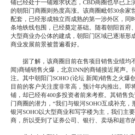
铺已经处于一铺难求状态，
CBD
商圈也早已上
的朝阳门商圈则热度高涨。该商圈毗邻
30
余家
配套，已经形成独立而成熟的第一涉外区，同
条地铁线包围，已经奠定基础。随着朝阳首府
大型商业办公体的建成，朝阳门区域已逐渐形
商业发展前景被普遍看好。
据了解，该商圈目前在售项目销售业绩均
闻
)
商铺销售火爆，北京
INN
的商铺接近尾声。
注。其中朝阳门
SOHO (
论坛
新闻
)
销售之火爆
目前的客户关注度非常高，预计年内推出。即
铺，却已经有
400
多投资者前来考察。其销售负
门商圈的潜力，“我们与银河
SOHO
互成补充，
银河
SOHO
以大型商业和写字楼为主，我们主要
商，所以受到了证券公司、银行、卖场和超市