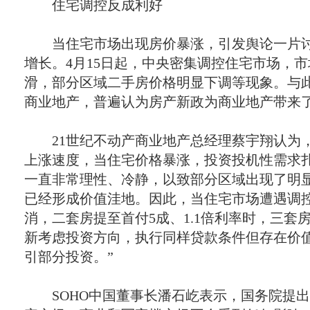
住宅调控反成利好
当住宅市场出现房价暴涨，引发舆论一片讨
增长。
4
月
15
日起
，中央密集调控住宅市场，市
滑，部分区域二手房价格明显下调等现象。与
商业地产，普遍认为房产新政为商业地产带来
21
世纪不动产商业地产总经理蔡宇翔认为
上涨速度，当住宅价格暴涨，投资投机性需求
一直非常理性、冷静，以致部分区域出现了明
已经形成价值洼地。因此，当住宅市场遭遇调
消，二套房提至首付
5
成、
1.1
倍利率时，三套
新考虑投资方向，执行同样贷款条件但存在价
引部分投资。”
SOHO
中国董事长潘石屹表示，国务院提出