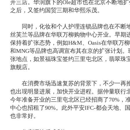
开三店。华润旗下的
Ole
超市也在北京不断地扩
之后，又签约国贸三期和华熙乐茂。
同时，化妆和个人护理连锁品牌也在不断地
丝芙兰等品牌在华联万柳购物中心开业。早期
保持着扩张态势，例如
H&M
、
Oasis
在华联万柳
和
MNG
等品牌也高调宣布其在京的扩张计划。
张地点，如景福珠宝签约三里屯北区，翡翠珠
旗舰店。
在消费市场迅速复苏的背景下，不少一再推
也出现明显进展，加快开业进程。据仲量联行
今年准备开业的三里屯北区已经招商了
70%
，
中心也招租了
90%
。此外平安
IFC-
都会天地、
也非常好。